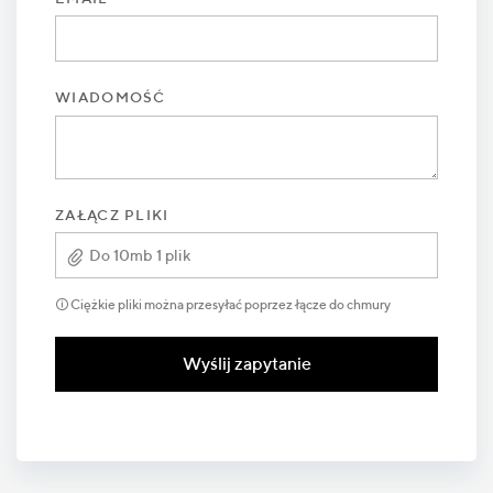
WIADOMOŚĆ
ZAŁĄCZ PLIKI
Do 10mb 1 plik
🛈 Ciężkie pliki można przesyłać poprzez łącze do chmury
Wyślij zapytanie