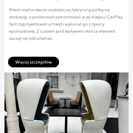
Klient miał w desce rozdzielczej fabryczną półkę na
drobiazgi, a postanowił zamontować w jej miejscu CarPlay.
Sam zaprojektował uchwyt i wykonał go z żywicy
epoksydowej. Z czasem pod wpływem słońca element
zaczął się odkształcać.
Więcej szczegółów