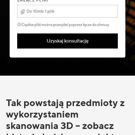
ZAŁĄCZ PLIKI
Do 10mb 1 plik
🛈 Ciężkie pliki można przesyłać poprzez łącze do chmury
Uzyskaj konsultację
Tak powstają przedmioty z
wykorzystaniem
skanowania 3D – zobacz