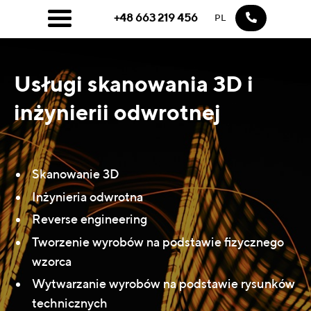
+48 663 219 456
PL
Usługi skanowania 3D i
inżynierii odwrotnej
Skanowanie 3D
Inżynieria odwrotna
Reverse engineering
Tworzenie wyrobów na podstawie fizycznego
wzorca
Wytwarzanie wyrobów na podstawie rysunków
technicznych