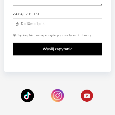
ZAŁĄCZ PLIKI
Do 10mb 1 plik
🛈 Ciężkie pliki można przesyłać poprzez łącze do chmury
Wyślij zapytanie