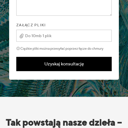
ZAŁĄCZ PLIKI
Do 10mb 1 plik
🛈 Ciężkie pliki można przesyłać poprzez łącze do chmury
Uzyskaj konsultację
Tak powstają nasze dzieła –