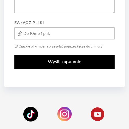
ZAŁĄCZ PLIKI
Do 10mb 1 plik
🛈 Ciężkie pliki można przesyłać poprzez łącze do chmury
Wyślij zapytanie