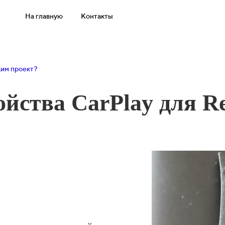
На главную
Контакты
им проект?
йства CarPlay для Re