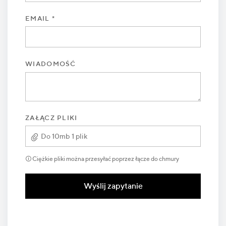
EMAIL *
WIADOMOŚĆ
ZAŁĄCZ PLIKI
Do 10mb 1 plik
🛈 Ciężkie pliki można przesyłać poprzez łącze do chmury
Wyślij zapytanie